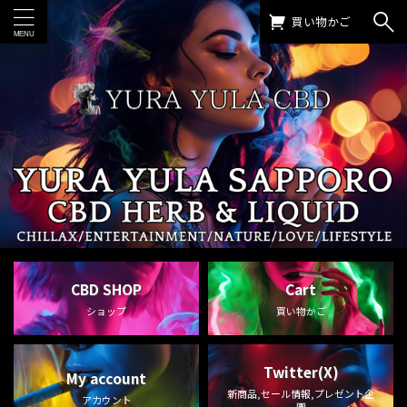
買い物かご
CBD SHOP
Cart
ショップ
買い物かご
Twitter(X)
My account
新商品,セール情報,プレゼント企
アカウント
画