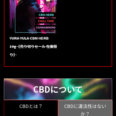
YURA YULA CBN HERB
10g【売り切りセール 在庫限
り】
CBDについて
CBDとは？
CBDに違法性はない
か？