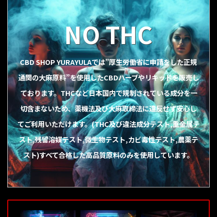
NO THC
CBD SHOP YURAYULAでは”厚生労働省に申請をした正規
通関の大麻原料”を使用したCBDハーブやリキッドを販売し
ております。THCなど日本国内で規制されている成分を一
切含まないため、薬機法及び大麻取締法に違反せず安心し
てご利用いただけます。(THC及び違法成分テスト,重金属テ
スト,残留溶媒テスト,微生物テスト,カビ毒性テスト,農薬テ
スト)すべて合格した高品質原料のみを使用しています。