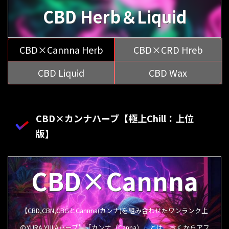
CBD Herb＆Liquid
CBD×Cannna Herb
CBD×CRD Hreb
CBD Liquid
CBD Wax
CBD×カンナハーブ【極上Chill：上位
版】
CBD×Cannna
【CBD,CBN,CBGとCannna(カンナ)を組み合わせたワンランク上
のYURA YULAハーブ】「カンナ（Canna）」とは、古くからアフ