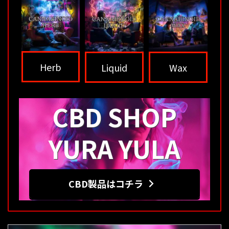
Herb
Liquid
Wax
CBD SHOP
YURA YULA
CBD製品はコチラ